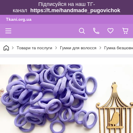
Підписуйся на наш ТГ-
канал
https://t.me/handmade_pugovichok
Tkani.org.ua
Товари та послуги
Гумки для волосся
Гумка безшовн