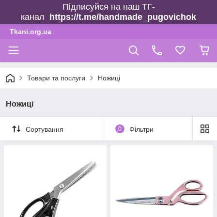
Підписуйся на наш ТГ-
канал
https://t.me/handmade_pugovichok
Tkani.org.ua
Товари та послуги
Ножиці
Ножиці
Сортування
0
Фільтри