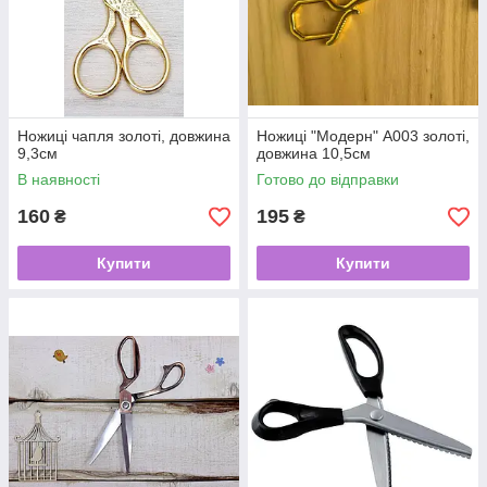
Ножиці чапля золоті, довжина
Ножиці "Модерн" А003 золоті,
9,3см
довжина 10,5см
В наявності
Готово до відправки
160
195
₴
₴
Купити
Купити