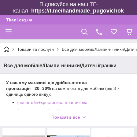
Підписуйся на наш ТГ-
канал
https://t.me/handmade_pugovichok
Tkani.org.ua
Товари та послуги
Все для мобілів/Лампи-нічники/Дитяч
Все для мобілів/Лампи-нічники/Дитячі іграшки
У нашому магазині діє дрібно-оптова
пропозиція
-
20
-
30%
на комплектні для мобілів (від 3-х
одиниць одного виду):
кронштейн+хрестовина пластикова
Основа для мобіля (без хрестовини)
Показати все
Блок на батарейках (35 мелодій)
Музичний блок (з ручним заводом)
)
Хрестовина