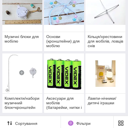
Шукайте їх у розділі
« Все для мобілів»
, Додайте до смітника
від 3-х одиниць одного виду і знижка в кошику буде
перерахована автоматично!
Музичні блоки для
Основи
Кільця/хрестовини
мобілю
(кронштейни) для
для мобілів, ловців
мобілю
снів
Комплекти/набори
Аксесуари для
Лампи-нічники/
музичний
мобілів
дитячі іграшки
блок+кронштейн
(батарейки, нитки і
т.п.)
Сортування
0
Фільтри