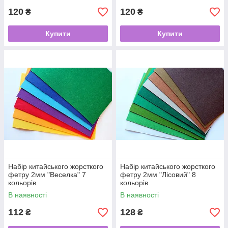
120
120
₴
₴
Купити
Купити
Набір китайського жорсткого
Набір китайського жорсткого
фетру 2мм "Веселка" 7
фетру 2мм "Лісовий" 8
кольорів
кольорів
В наявності
В наявності
112
128
₴
₴