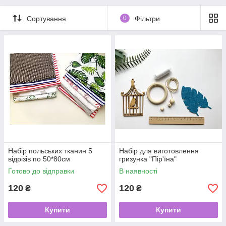
Сортування
0
Фільтри
Набір польських тканин 5
Набір для виготовлення
відрізів по 50*80см
гризунка "Пір'їна"
Готово до відправки
В наявності
120
120
₴
₴
Купити
Купити