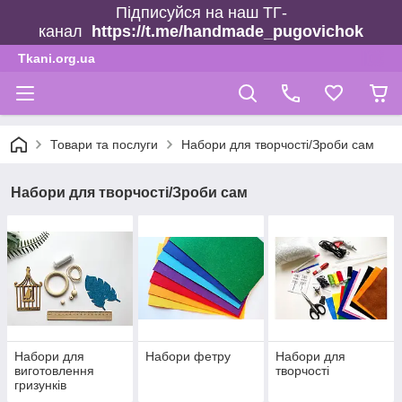
Підписуйся на наш ТГ-
канал
https://t.me/handmade_pugovichok
Tkani.org.ua
Товари та послуги
Набори для творчості/Зроби сам
Набори для творчості/Зроби сам
Набори для
Набори фетру
Набори для
виготовлення
творчості
гризунків