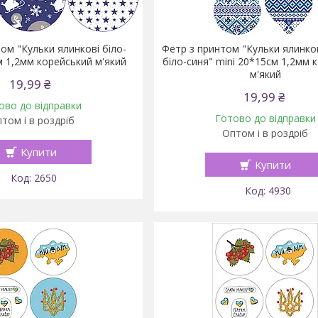
ом "Кульки ялинкові біло-
Фетр з принтом "Кульки ялинко
м 1,2мм корейський м'який
біло-синя" mini 20*15см 1,2мм 
м'який
19,99 ₴
19,99 ₴
ово до відправки
Готово до відправки
том і в роздріб
Оптом і в роздріб
Купити
Купити
2650
4930