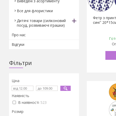
Виведені з асортименту
Все для флористики
Фетр з принт
Дитячі товари (силіконовий
сині" 20*15с
посуд, розвиваючі іграшки)
Про нас
Гот
Оп
Відгуки
Фільтри
Ціна
Наявність
В наявності
523
Розмір