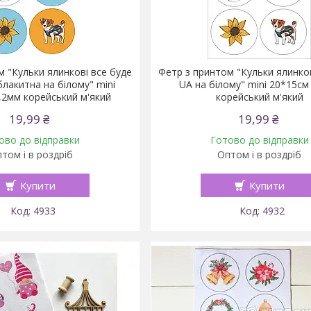
м "Кульки ялинкові все буде
Фетр з принтом "Кульки ялинков
лакитна на білому" mini
UA на білому" mini 20*15см
,2мм корейський м'який
корейський м'який
19,99 ₴
19,99 ₴
ово до відправки
Готово до відправки
том і в роздріб
Оптом і в роздріб
Купити
Купити
4933
4932