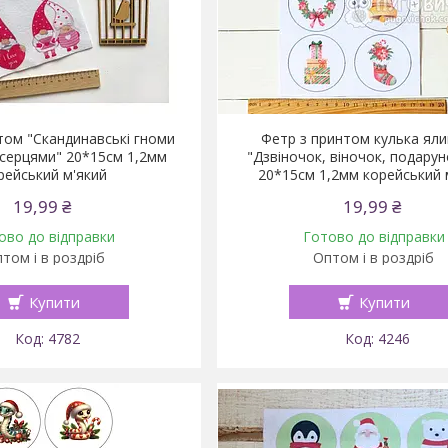
том "Скандинавські гноми
Фетр з принтом кулька ял
 серцями" 20*15см 1,2мм
"Дзвіночок, віночок, подарун
рейський м'який
20*15см 1,2мм корейський 
19,99 ₴
19,99 ₴
ово до відправки
Готово до відправки
том і в роздріб
Оптом і в роздріб
Купити
Купити
4782
4246