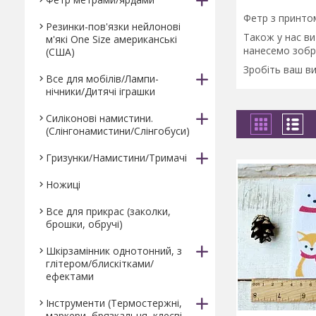
Фетр з принто
Резинки-пов'язки нейлонові
Також у нас в
м'які One Size американські
нанесемо зобр
(США)
Зробіть ваш ви
Все для мобілів/Лампи-
нічники/Дитячі іграшки
Силіконові намистини.
(Слінгонамистини/Слінгобуси)
Гризунки/Намистини/Тримачі
Ножиці
Все для прикрас (заколки,
брошки, обручі)
Шкірзамінник однотонний, з
глітером/блискітками/
ефектами
Інструменти (Термостержні,
маркери, брязкальця, клеєві