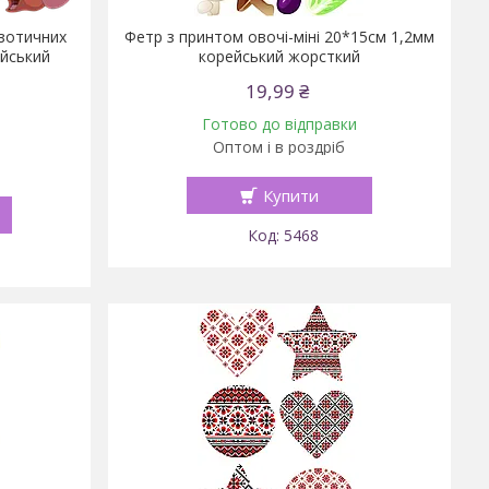
зотичних
Фетр з принтом овочі-міні 20*15см 1,2мм
ейський
корейський жорсткий
19,99 ₴
Готово до відправки
Оптом і в роздріб
Купити
5468