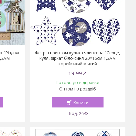
 "Різдвяні
Фетр з принтом кулька ялинкова "Серце,
1,2мм
куля, зірка" біло-синя 20*15см 1,2мм
корейський м'який
19,99 ₴
Готово до відправки
Оптом і в роздріб
Купити
2648