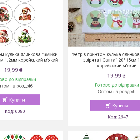
м кулька ялинкова "Змійки
Фетр з принтом кулька ялинкова
см 1,2мм корейський м'який
звірята і Санта" 20*15см 
корейський м'який
19,99 ₴
19,99 ₴
ово до відправки
Готово до відправки
том і в роздріб
Оптом і в роздріб
Купити
Купити
6080
2647