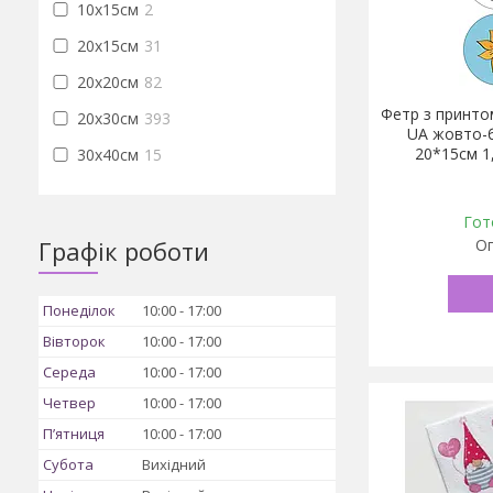
10х15см
2
20х15см
31
20х20см
82
Фетр з принто
20х30см
393
UA жовто-б
20*15см 1
30х40см
15
Гот
Графік роботи
Оп
Понеділок
10:00
17:00
Вівторок
10:00
17:00
Середа
10:00
17:00
Четвер
10:00
17:00
Пʼятниця
10:00
17:00
Субота
Вихідний