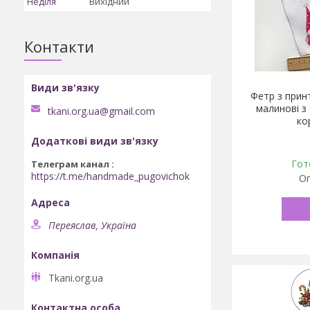
Неділя
Вихідний
Контакти
Фетр з прин
малинові з
tkani.org.ua@gmail.com
ко
Гот
Телеграм канал
https://t.me/handmade_pugovichok
Оп
Переяслав, Україна
Tkani.org.ua