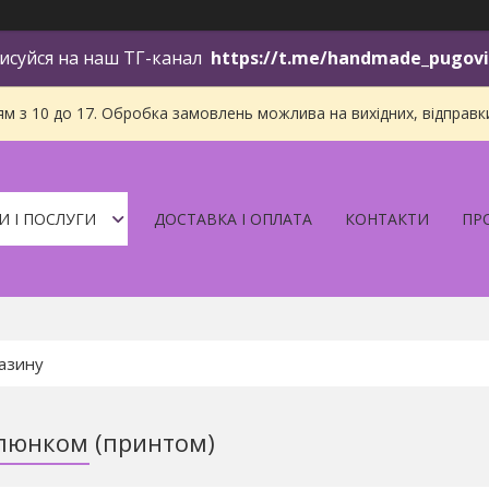
исуйся на наш ТГ-канал
https://t.me/handmade_pugov
 з 10 до 17. Обробка замовлень можлива на вихідних, відправки і
И І ПОСЛУГИ
ДОСТАВКА І ОПЛАТА
КОНТАКТИ
ПР
люнком (принтом)