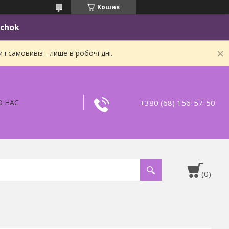
Кошик
ichok
 самовивіз - лише в робочі дні.
+380 (68) 156-57-50
О НАС