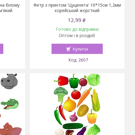
на білому
Фетр з принтом 'Цуценята' 10*15см 1,2мм
м'який
корейський жорсткий
12,99 ₴
Готово до відправки
Оптом і в роздріб
Купити
2607