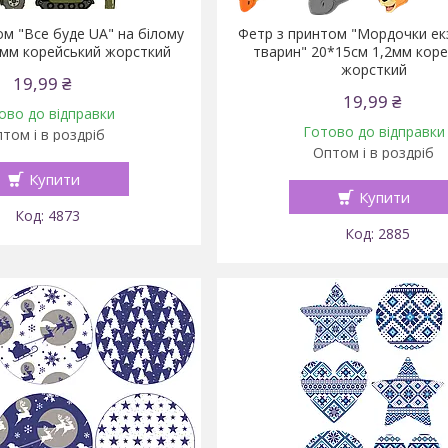
м "Все буде UA" на білому
Фетр з принтом "Мордочки ек
2мм корейський жорсткий
тварин" 20*15см 1,2мм кор
жорсткий
19,99 ₴
19,99 ₴
ово до відправки
Готово до відправки
том і в роздріб
Оптом і в роздріб
Купити
Купити
4873
2885