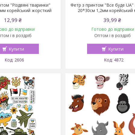
нтом "Різдвяні тваринки"
Фетр з принтом "Все буде UA" 
2мм корейський жорсткий
20*30см 1,2мм корейський 
12,99 ₴
39,99 ₴
ово до відправки
Готово до відправки
том і в роздріб
Оптом і в роздріб
Купити
Купити
2606
4872