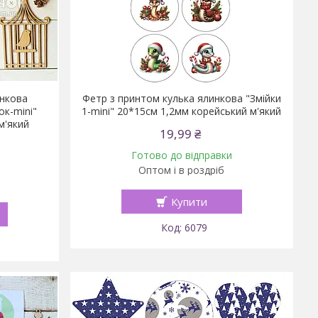
инкова
Фетр з принтом кулька ялинкова "Змійки
ок-mini"
1-mini" 20*15см 1,2мм корейський м'який
м'який
19,99 ₴
Готово до відправки
Оптом і в роздріб
Купити
6079