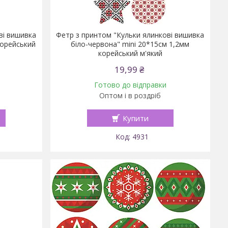
ві вишивка
Фетр з принтом "Кульки ялинкові вишивка
корейський
біло-червона" mini 20*15см 1,2мм
корейський м'який
19,99 ₴
Готово до відправки
Оптом і в роздріб
Купити
4931