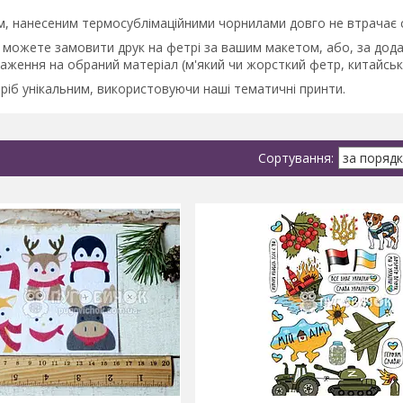
м, нанесеним термосублімаційними чорнилами довго не втрачає с
и можете замовити друк на фетрі за вашим макетом, або, за дод
аження на обраний матеріал (м'який чи жорсткий фетр, китайськ
ріб унікальним, використовуючи наші тематичні принти.