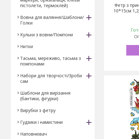
Фетр з при
пістолети, термоклей)
10*15см 1,
Вовна для валяння/Шаблони/
Голки
Гот
Кульки з вовни/Помпони
Оп
Нитки
Тасьма, мереживо, тасьма з
помпонами
Набори для творчості/Зроби
сам
Шаблони для вирізання
(бантики, фігурки)
Вирубки з фетру
Гудзики і намистини
Наповнювач