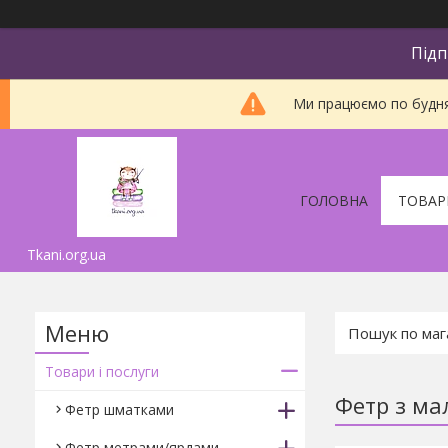
Підп
Ми працюємо по будням
ГОЛОВНА
ТОВАР
Tkani.org.ua
Товари і послуги
Фетр з ма
Фетр шматками
Фетр метрами/ярдами