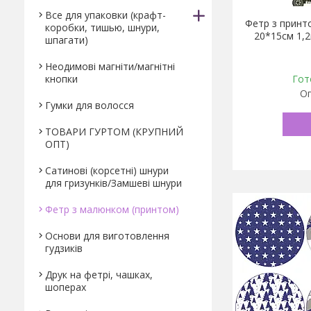
Все для упаковки (крафт-
Фетр з принто
коробки, тишью, шнури,
20*15см 1,
шпагати)
Неодимові магніти/магнітні
кнопки
Гот
Оп
Гумки для волосся
ТОВАРИ ГУРТОМ (КРУПНИЙ
ОПТ)
Сатинові (корсетні) шнури
для гризунків/Замшеві шнури
Фетр з малюнком (принтом)
Основи для виготовлення
гудзиків
Друк на фетрі, чашках,
шоперах