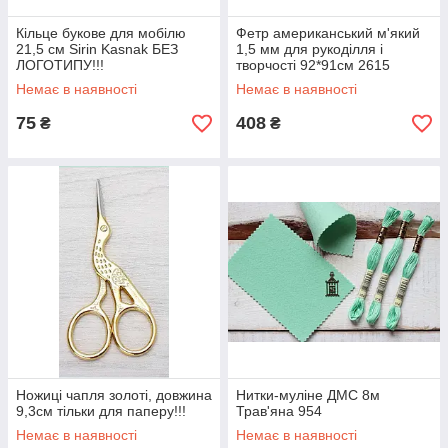
Кільце букове для мобілю
Фетр американський м'який
21,5 см Sirin Kasnak БЕЗ
1,5 мм для рукоділля і
ЛОГОТИПУ!!!
творчості 92*91см 2615
Cobblestone Бруківка
Немає в наявності
Немає в наявності
75
408
₴
₴
Ножиці чапля золоті, довжина
Нитки-муліне ДМС 8м
9,3см тільки для паперу!!!
Трав'яна 954
Немає в наявності
Немає в наявності