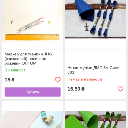
Маркер для тканини JHG
(зникаючий) насичено-
рожевий ОПТОМ
Нитки-муліне ДМС 8м Синя
В наявності
803
15
Немає в наявності
₴
16,50
₴
Купити