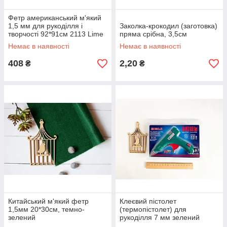
Фетр американський м'який
1,5 мм для рукоділля і
Заколка-крокодил (заготовка)
творчості 92*91см 2113 Lime
пряма срібна, 3,5см
Twist (Лаймовий твіст)
Немає в наявності
Немає в наявності
408
2,20
₴
₴
Китайський м'який фетр
Клеєвий пістолет
1,5мм 20*30см, темно-
(термопістолет) для
зелений
рукоділля 7 мм зелений