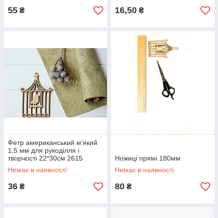
55
16,50
₴
₴
Фетр американський м'який
1,5 мм для рукоділля і
творчості 22*30см 2615
Ножиці прямі 180мм
Cobblestone Бруківка
Немає в наявності
Немає в наявності
36
80
₴
₴