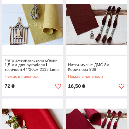
Фетр американський м'який
1,5 мм для рукоділля і
Нитки-муліне ДМС 8м
творчості 44*30см 2113 Lime
Коричнева 938
Twist (Лаймовий твіст)
Немає в наявності
Немає в наявності
72
16,50
₴
₴