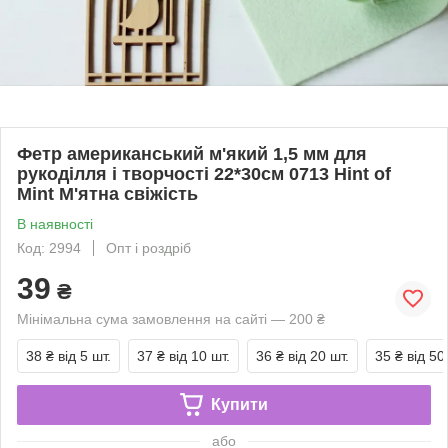
Фетр американський м'який 1,5 мм для
рукоділля і творчості 22*30см 0713 Hint of
Mint М'ятна свіжість
В наявності
Код: 2994
Опт і роздріб
39
₴
Мінімальна сума замовлення на сайті — 200 ₴
38 ₴
від 5 шт.
37 ₴
від 10 шт.
36 ₴
від 20 шт.
35 ₴
від 50
Купити
або