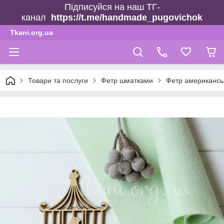
Підписуйся на наш ТГ-
канал
https://t.me/handmade_pugovichok
Tkani.org.ua
Товари та послуги
Фетр шматками
Фетр американсь