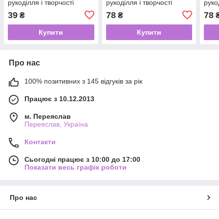
рукоділля і творчості
рукоділля і творчості
руко
22*30см 0650 Pumpkin
44*30см 0701 Mint Leaf
44*3
39
78
78
₴
₴
Spice (Пряна гарбуз)
М'ятний лист
М'ят
Купити
Купити
Про нас
100% позитивних з 145 відгуків за рік
Працює з 10.12.2013
м. Переяслав
Переяслав, Україна
Контакти
Сьогодні працює з 10:00 до 17:00
Показати весь графік роботи
Про нас