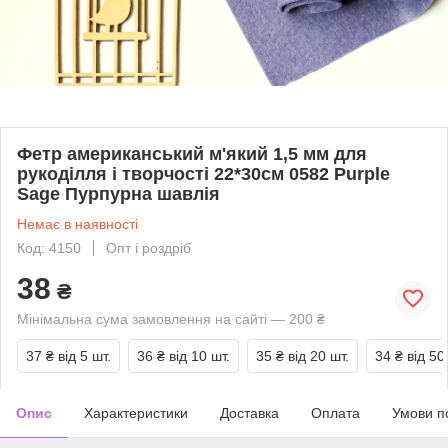
Фетр американський м'який 1,5 мм для
рукоділля і творчості 22*30см 0582 Purple
Sage Пурпурна шавлія
Немає в наявності
Код: 4150
Опт і роздріб
38
₴
Мінімальна сума замовлення на сайті — 200 ₴
37 ₴
від 5 шт.
36 ₴
від 10 шт.
35 ₴
від 20 шт.
34 ₴
від 50
Опис
Характеристики
Доставка
Оплата
Умови п