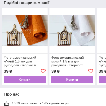
Подібні товари компанії
Фетр американський
Фетр американський
Фетр
м'який 1,5 мм для
м'який 1,5 мм для
м'як
рукоділля і творчості
рукоділля і творчості
руко
22*30см 0650 Pumpkin
22*30см 1105 Opal (Опал)
22*3
39
39
39
₴
₴
Spice (Пряна гарбуз)
seed
Купити
Купити
Про нас
100% позитивних з 145 відгуків за рік