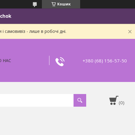
Кошик
ichok
 самовивіз - лише в робочі дні.
+380 (68) 156-57-50
О НАС