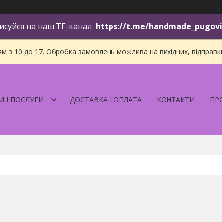
исуйся на наш ТГ-канал
https://t.me/handmade_pugov
 з 10 до 17. Обробка замовлень можлива на вихідних, відправки і
И І ПОСЛУГИ
ДОСТАВКА І ОПЛАТА
КОНТАКТИ
ПР