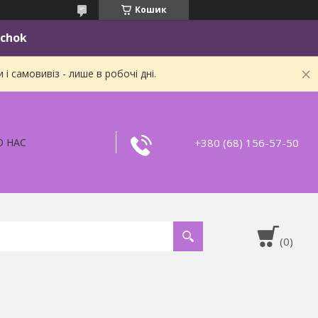
Кошик
ichok
 самовивіз - лише в робочі дні.
+380 (68) 156-57-50
О НАС