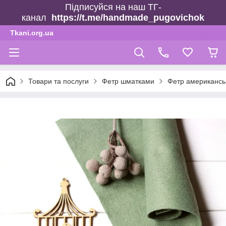
Підписуйся на наш ТГ-
канал
https://t.me/handmade_pugovichok
Tkani.org.ua
Товари та послуги
Фетр шматками
Фетр американсь