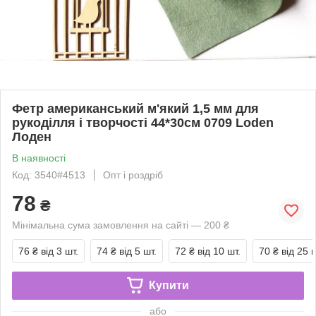
Фетр американський м'який 1,5 мм для
рукоділля і творчості 44*30см 0709 Loden
Лоден
В наявності
Код: 3540#4513
Опт і роздріб
78
₴
Мінімальна сума замовлення на сайті — 200 ₴
76 ₴
від 3 шт.
74 ₴
від 5 шт.
72 ₴
від 10 шт.
70 ₴
від 25 ш
Купити
або