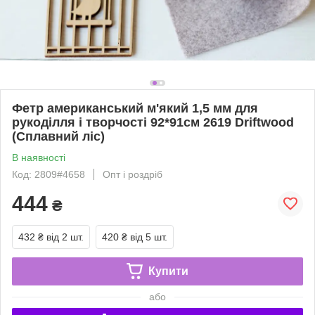
Фетр американський м'який 1,5 мм для
рукоділля і творчості 92*91см 2619 Driftwood
(Сплавний ліс)
В наявності
Код: 2809#4658
Опт і роздріб
444
₴
432 ₴
від 2 шт.
420 ₴
від 5 шт.
Купити
або