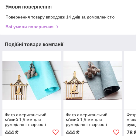
Умови повернення
Повернення товару впродовж 14 днів за домовленістю
Всі умови повернення
Подібні товари компанії
Фетр американський
Фетр американський
Фетр
м'який 1,5 мм для
м'який 1,5 мм для
м'як
рукоділля і творчості
рукоділля і творчості
руко
92*91см 0544 Alluring
92*91см 2308 Love Bug
44*3
444
444
78
₴
₴
Aqua Чарівна вода
Blue сіро-блакитний
(Спл