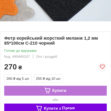
Фетр корейський жорсткий меланж 1,2 мм
85*100см С-210 чорний
Готово до відправки
Код: 4404#5247
Опт і роздріб
270
₴
260 ₴
від 5 шт.
255 ₴
від 10 шт.
Купити
або
Купити з