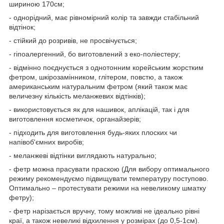
шириною 170см;
- однорідний, має рівномірний колір та завжди стабільний
відтінок;
- стійкий до розривів, не просвічується;
- гіпоалергенний, бо виготовлений з еко-поліестеру;
- відмінно поєднується з однотонним корейським жорстким
фетром, шкірозамінником, глітером, повстю, а також
американським натуральним фетром (який також має
величезну кількість меланжевих відтінків);
- використовується як для нашивок, аплікацій, так і для
виготовлення косметичок, органайзерів;
- підходить для виготовлення будь-яких плоских чи
напівоб'ємних виробів;
- меланжеві відтінки виглядають натурально;
- фетр можна прасувати праскою (Для вибору оптимального
режиму рекомендуємо підвищувати температуру поступово.
Оптимально – протестувати режими на невеликому шматку
фетру);
- фетр нарізається вручну, тому можливі не ідеально рівні
краї, а також невеликі відхилення у розмірах (до 0,5-1см).