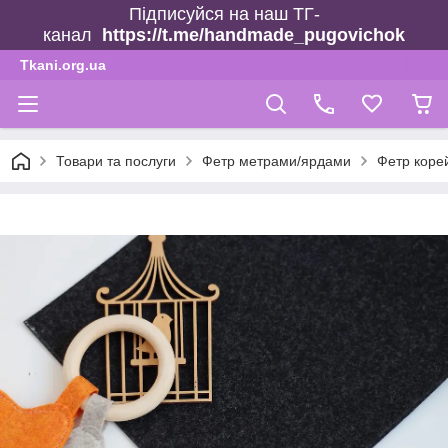
Підписуйся на наш ТГ-
канал
https://t.me/handmade_pugovichok
Tkani.org.ua
Товари та послуги
Фетр метрами/ярдами
Фетр коре