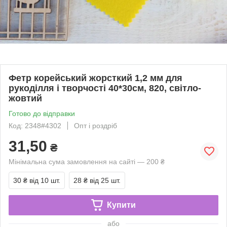
Фетр корейський жорсткий 1,2 мм для
рукоділля і творчості 40*30см, 820, світло-
жовтий
Готово до відправки
Код: 2348#4302
Опт і роздріб
31,50
₴
Мінімальна сума замовлення на сайті — 200 ₴
30 ₴
від 10 шт.
28 ₴
від 25 шт.
Купити
або