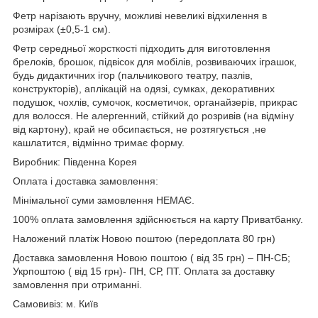
Фетр нарізають вручну, можливі невеликі відхилення в
розмірах (±0,5-1 см).
Фетр середньої жорсткості підходить для виготовлення
брелоків, брошок, підвісок для мобілів, розвиваючих іграшок,
будь дидактичних ігор (пальчикового театру, пазлів,
конструкторів), аплікацій на одязі, сумках, декоративних
подушок, чохлів, сумочок, косметичок, органайзерів, прикрас
для волосся. Не алергенний, стійкий до розривів (на відміну
від картону), край не обсипається, не розтягується ,не
кашлатится, відмінно тримає форму.
Виробник: Південна Корея
Оплата і доставка замовлення:
Мінімальної суми замовлення НЕМАЄ.
100% оплата замовлення здійснюється на карту Приватбанку.
Наложений платіж Новою поштою (передоплата 80 грн)
Доставка замовлення Новою поштою ( від 35 грн) – ПН-СБ;
Укрпоштою ( від 15 грн)- ПН, СР, ПТ. Оплата за доставку
замовлення при отриманні.
Самовивіз: м. Київ