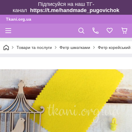
Підписуйся на наш ТГ-
канал
https://t.me/handmade_pugovichok
Tkani.org.ua
Товари та послуги
Фетр шматками
Фетр корейський