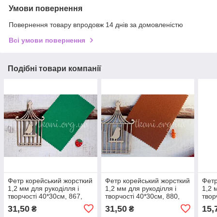
Умови повернення
Повернення товару впродовж 14 днів за домовленістю
Всі умови повернення
Подібні товари компанії
Фетр корейський жорсткий
Фетр корейський жорсткий
Фетр
1,2 мм для рукоділля і
1,2 мм для рукоділля і
1,2 
творчості 40*30см, 867,
творчості 40*30см, 880,
твор
світло-зелений
світло-коричневий
світ
31,50
31,50
15,
₴
₴