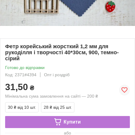
Фетр корейський жорсткий 1,2 мм для
рукоділля і творчості 40*30см, 900, темно-
сірий
Готово до відправки
Код: 2371#4394
Опт і роздріб
31,50
₴
Мінімальна сума замовлення на сайті — 200 ₴
30 ₴
від 10 шт.
28 ₴
від 25 шт.
Купити
або