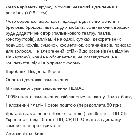
Фетр нарізають вручну, можливі невеликі відхилення в
розмірах (±0,5-1 см).
Фетр середньої жорсткості підходить для виготовлення
брелоків, брошок, підвісок для мобілів, розвиваючих іграшок,
будь дидактичних ігор (пальчикового театру, пазлів,
конструкторів), аплікацій на одязі, сумках, декоративних
подушок, чохлів, сумочок, косметичок, органайзерів, прикрас
для волосся. Не алергенний, стійкий до розривів (на відміну
від картону), край не обсипається, не розтягується ,не
кашлатится, відмінно тримає форму.
Виробник: Південна Корея
Оплата і доставка замовлення:
Мінімальної суми замовлення НЕМАЄ.
100% оплата замовлення здійснюється на карту Приватбанку.
Наложений платіж Новою поштою (передоплата 80 грн)
Доставка замовлення Новою поштою ( від 35 грн) – ПН-СБ;
Укрпоштою ( від 15 грн)- ПН, СР, ПТ. Оплата за доставку
замовлення при отриманні.
Самовивіз: м. Київ