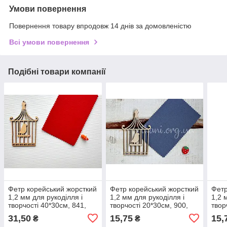
Умови повернення
Повернення товару впродовж 14 днів за домовленістю
Всі умови повернення
Подібні товари компанії
Фетр корейський жорсткий
Фетр корейський жорсткий
Фетр
1,2 мм для рукоділля і
1,2 мм для рукоділля і
1,2 
творчості 40*30см, 841,
творчості 20*30см, 900,
твор
темно-червоний
темно-сірий
темн
31,50
15,75
15,
₴
₴