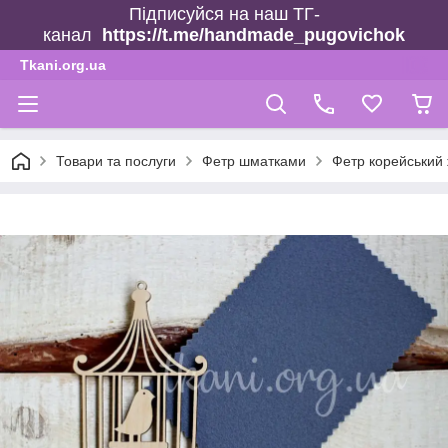
Підписуйся на наш ТГ-
канал
https://t.me/handmade_pugovichok
Tkani.org.ua
Товари та послуги
Фетр шматками
Фетр корейський