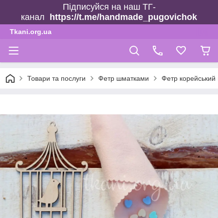
Підписуйся на наш ТГ-
канал
https://t.me/handmade_pugovichok
Tkani.org.ua
Товари та послуги
Фетр шматками
Фетр корейський 