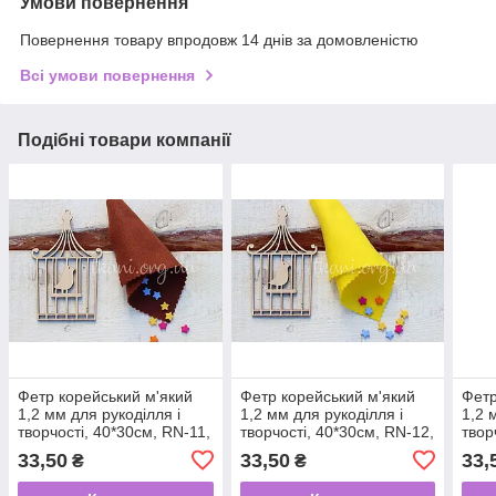
Умови повернення
Повернення товару впродовж 14 днів за домовленістю
Всі умови повернення
Подібні товари компанії
Фетр корейський м'який
Фетр корейський м'який
Фетр
1,2 мм для рукоділля і
1,2 мм для рукоділля і
1,2 
творчості, 40*30см, RN-11,
творчості, 40*30см, RN-12,
твор
коричневий
світло-жовтий
зел
33,50
33,50
33,
₴
₴