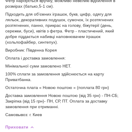
Фетр нарізується вручну, можливо невеликі відхилення в
розмірах (батько,5-1 см).
Підходить для об'ємних іграшок, букв, цифр, одягу для
ляльок, декоративних подушок, сумочок, їх розтягнених
розтягнених, панно, прикрас на голову, біжутерії (день,
сережки, буси), квітів з фетра. Фетр - пластичений, який
добре піддається набивці наповнювачем іграшок
(хольлофайбер, синтепух).
Виробник: Південна Корея
Оплата і доставка замовлення:
Мінімальної суми замовлено НЕТ.
100% сплати за замовлення здійснюється на карту
Приватбанка.
Остаточна плата « Новою поштою » (поплата 80 грн)
Доставка замовлення Новою поштою (від 35 грн) - ПН-СБ;
Закріпка (від 15 грн)- ПН, СР, ПТ. Оплата за доставку
замовлення при отриманні.
Самовывоз: г. Киев
Приховати