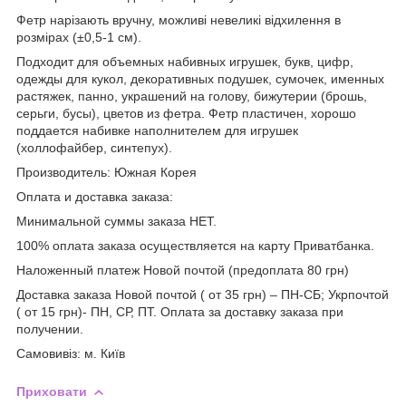
Фетр нарізають вручну, можливі невеликі відхилення в
розмірах (±0,5-1 см).
Подходит для объемных набивных игрушек, букв, цифр,
одежды для кукол, декоративных подушек, сумочек, именных
растяжек, панно, украшений на голову, бижутерии (брошь,
серьги, бусы), цветов из фетра. Фетр пластичен, хорошо
поддается набивке наполнителем для игрушек
(холлофайбер, синтепух).
Производитель: Южная Корея
Оплата и доставка заказа:
Минимальной суммы заказа НЕТ.
100% оплата заказа осуществляется на карту Приватбанка.
Наложенный платеж Новой почтой (предоплата 80 грн)
Доставка заказа Новой почтой ( от 35 грн) – ПН-СБ; Укрпочтой
( от 15 грн)- ПН, СР, ПТ. Оплата за доставку заказа при
получении.
Самовивіз: м. Київ
Приховати