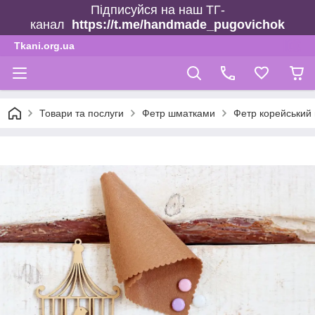
Підписуйся на наш ТГ-
канал
https://t.me/handmade_pugovichok
Tkani.org.ua
Товари та послуги
Фетр шматками
Фетр корейський 