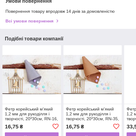
Умови повернення
Повернення товару впродовж 14 днів за домовленістю
Всі умови повернення
Подібні товари компанії
Фетр корейський м'який
Фетр корейський м'який
Фетр
1,2 мм для рукоділля і
1,2 мм для рукоділля і
1,2 
творчості, 20*30см, RN-16,
творчості, 20*30см, RN-35,
твор
сіро-бежевий
коричнево-бежевий
світ
16,75
16,75
33,
₴
₴