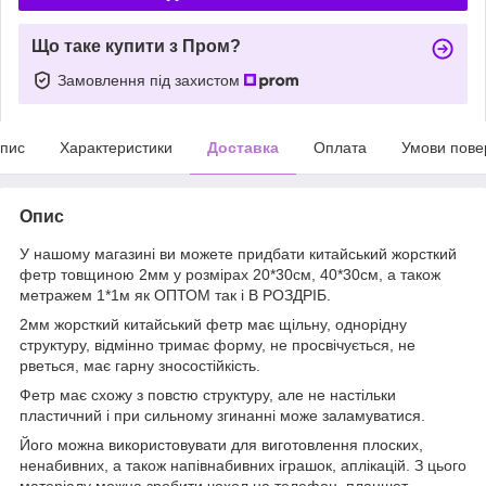
Що таке купити з Пром?
Замовлення під захистом
пис
Характеристики
Доставка
Оплата
Умови пове
Опис
У нашому магазині ви можете придбати китайський жорсткий
фетр товщиною 2мм у розмірах 20*30см, 40*30см, а також
метражем 1*1м як ОПТОМ так і В РОЗДРІБ.
2мм жорсткий китайський фетр має щільну, однорідну
структуру, відмінно тримає форму, не просвічується, не
рветься, має гарну зносостійкість.
Фетр має схожу з повстю структуру, але не настільки
пластичний і при сильному згинанні може заламуватися.
Його можна використовувати для виготовлення плоских,
ненабивних, а також напівнабивних іграшок, аплікацій. З цього
матеріалу можна зробити чохол на телефон, планшет,