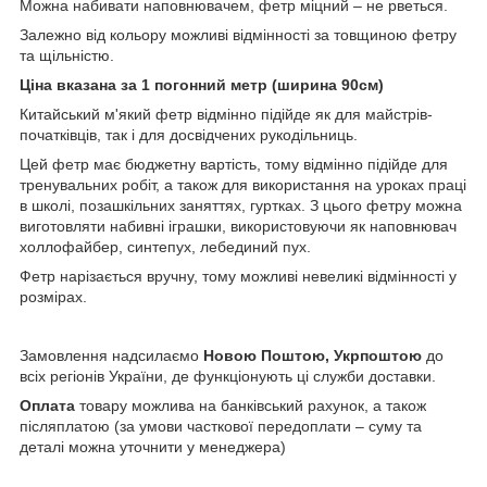
Можна набивати наповнювачем, фетр міцний – не рветься.
Залежно від кольору можливі відмінності за товщиною фетру
та щільністю.
Ціна вказана за 1 погонний метр (ширина 90см)
Китайський м'який фетр відмінно підійде як для майстрів-
початківців, так і для досвідчених рукодільниць.
Цей фетр має бюджетну вартість, тому відмінно підійде для
тренувальних робіт, а також для використання на уроках праці
в школі, позашкільних заняттях, гуртках. З цього фетру можна
виготовляти набивні іграшки, використовуючи як наповнювач
холлофайбер, синтепух, лебединий пух.
Фетр нарізається вручну, тому можливі невеликі відмінності у
розмірах.
Замовлення надсилаємо
Новою Поштою, Укрпоштою
до
всіх регіонів України, де функціонують ці служби доставки.
Оплата
товару можлива на банківський рахунок, а також
післяплатою (за умови часткової передоплати – суму та
деталі можна уточнити у менеджера)