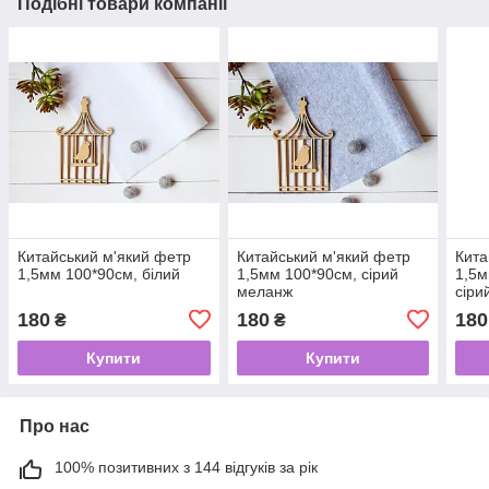
Подібні товари компанії
Китайський м'який фетр
Китайський м'який фетр
Кита
1,5мм 100*90см, білий
1,5мм 100*90см, сірий
1,5м
меланж
сіри
180
180
180
₴
₴
Купити
Купити
Про нас
100% позитивних з 144 відгуків за рік