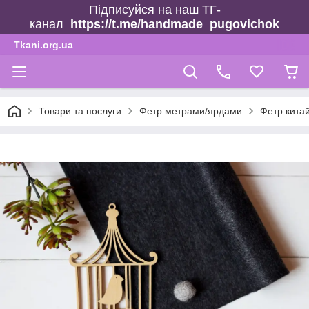
Підписуйся на наш ТГ-
канал
https://t.me/handmade_pugovichok
Tkani.org.ua
Товари та послуги
Фетр метрами/ярдами
Фетр кита