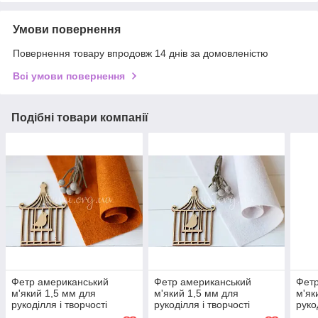
Умови повернення
Повернення товару впродовж 14 днів за домовленістю
Всі умови повернення
Подібні товари компанії
Фетр американський
Фетр американський
Фетр
м'який 1,5 мм для
м'який 1,5 мм для
м'як
рукоділля і творчості
рукоділля і творчості
руко
22*30см 0650 Pumpkin
22*30см 1105 Opal (Опал)
44*3