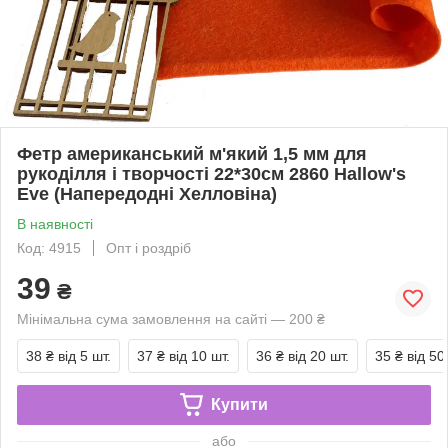
Фетр американський м'який 1,5 мм для
рукоділля і творчості 22*30см 2860 Hallow's
Eve (Напередодні Хелловіна)
В наявності
Код: 4915
Опт і роздріб
39
₴
Мінімальна сума замовлення на сайті — 200 ₴
38 ₴
від 5 шт.
37 ₴
від 10 шт.
36 ₴
від 20 шт.
35 ₴
від 50
Купити
або