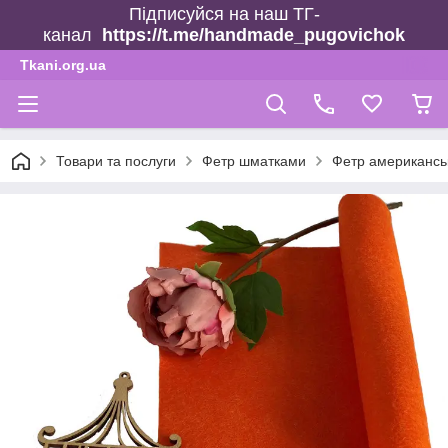
Підписуйся на наш ТГ-
канал
https://t.me/handmade_pugovichok
Tkani.org.ua
Товари та послуги
Фетр шматками
Фетр американсь