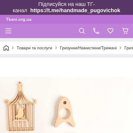
Підписуйся на наш ТГ-
канал
https://t.me/handmade_pugovichok
Tkani.org.ua
Товари та послуги
Гризунки/Намистини/Тримачі
Гриз