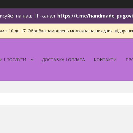
исуйся на наш ТГ-канал
https://t.me/handmade_pugov
 з 10 до 17. Обробка замовлень можлива на вихідних, відправки і
И І ПОСЛУГИ
ДОСТАВКА І ОПЛАТА
КОНТАКТИ
ПР