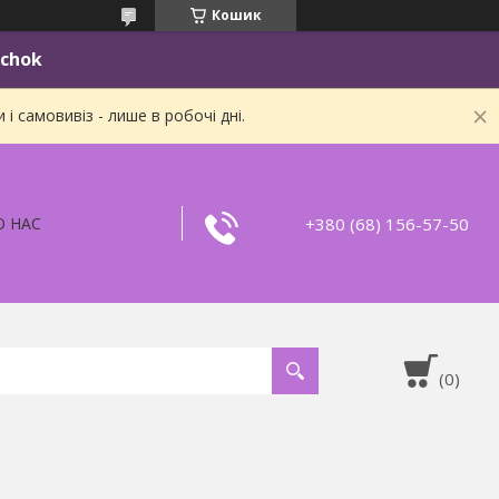
Кошик
ichok
 самовивіз - лише в робочі дні.
+380 (68) 156-57-50
О НАС