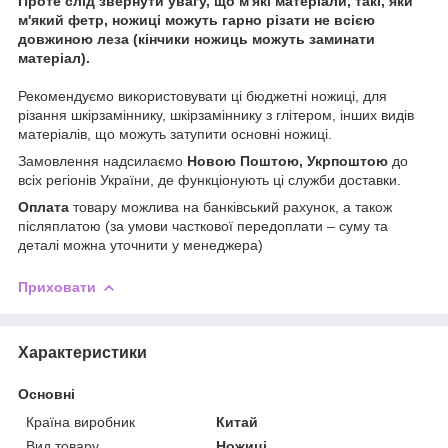
Проте слід звернути увагу, що м'які матеріали, такі, яки
м'який фетр, ножиці можуть гарно різати не всією
довжиною леза (кінчики ножиць можуть заминати
матеріал).
Рекомендуємо використовувати ці бюджетні ножиці, для
різання шкірзаміннику, шкірзаміннику з глітером, інших видів
матеріалів, що можуть затупити основні ножиці.
Замовлення надсилаємо
Новою Поштою, Укрпоштою
до
всіх регіонів України, де функціонують ці служби доставки.
Оплата
товару можлива на банківський рахунок, а також
післяплатою (за умови часткової передоплати – суму та
деталі можна уточнити у менеджера)
Приховати
Характеристики
Основні
Країна виробник
Китай
Вид товару
Ножиці