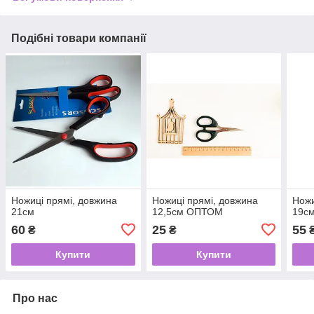
Подібні товари компанії
Ножиці прямі, довжина
Ножиці прямі, довжина
Ножи
21см
12,5см ОПТОМ
19с
60
25
55
₴
₴
Купити
Купити
Про нас