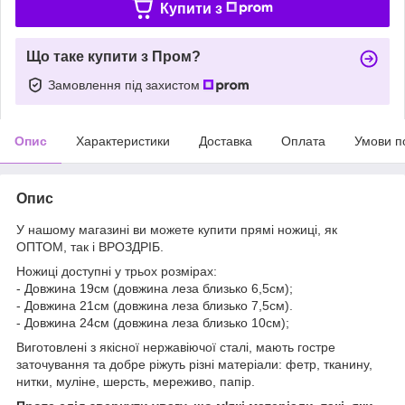
Купити з
Що таке купити з Пром?
Замовлення під захистом
Опис
Характеристики
Доставка
Оплата
Умови п
Опис
У нашому магазині ви можете купити прямі ножиці, як
ОПТОМ, так і ВРОЗДРІБ.
Ножиці доступні у трьох розмірах:
- Довжина 19см (довжина леза близько 6,5см);
- Довжина 21см (довжина леза близько 7,5см).
- Довжина 24см (довжина леза близько 10см);
Виготовлені з якісної нержавіючої сталі, мають гостре
заточування та добре ріжуть різні матеріали: фетр, тканину,
нитки, муліне, шерсть, мереживо, папір.