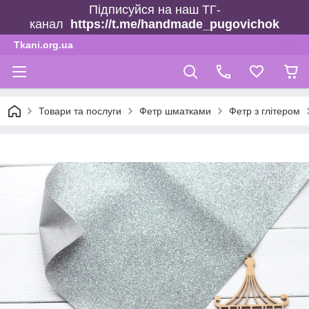
Підписуйся на наш ТГ-
канал
https://t.me/handmade_pugovichok
Tkani.org.ua
Товари та послуги
Фетр шматками
Фетр з глітером