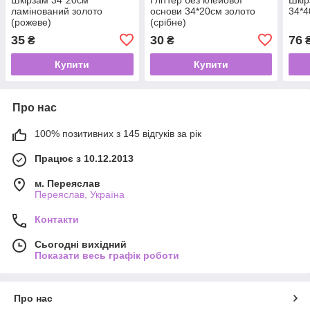
ламінований золото
основи 34*20см золото
34*4
(рожеве)
(срібне)
35
30
76
₴
₴
Купити
Купити
Про нас
100% позитивних з 145 відгуків за рік
Працює з 10.12.2013
м. Переяслав
Переяслав, Україна
Контакти
Сьогодні вихідний
Показати весь графік роботи
Про нас