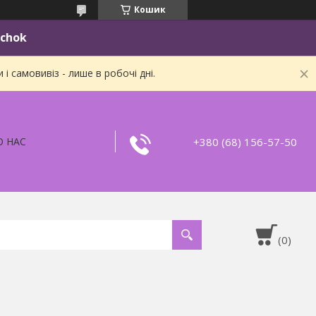
Кошик
ichok
 самовивіз - лише в робочі дні.
+380 (68) 156-57-50
О НАС