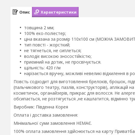
Опис
Характеристики
товщина 2 мм;
100% еко-поліестер;
ціна вказана за розмір 110х100 см (МОЖНА ЗАМОВИ
тип повсті - жорсткий;
не тягнеться, не сиплеться;
володіє високою зносостійкістю;
приємний на дотик, не просвічується.
щільність: 420 г/м
нарізається вручну, можливі невеликі відхилення в роз
Повсть содходит для виготовлення брелоків, брошок, підв
(пальчикового театру, пазлів, конструкторів), аплікацій н
косметичок, органайзерів, прикрас для волосся. Не алергенн
обсипається, не розтягується ,не кашлатится, відмінно т
Виробник: Південна Корея
Оплата і доставка замовлення:
Мінімальної суми замовлення НЕМАЄ.
100% оплата замовлення здійснюється на карту Приватба