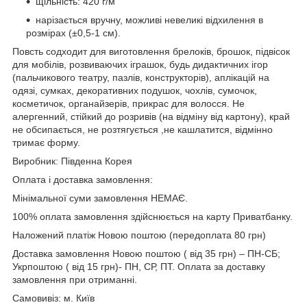
щільність: 420 г/м
нарізається вручну, можливі невеликі відхилення в
розмірах (±0,5-1 см).
Повсть содходит для виготовлення брелоків, брошок, підвісок
для мобілів, розвиваючих іграшок, будь дидактичних ігор
(пальчикового театру, пазлів, конструкторів), аплікацій на
одязі, сумках, декоративних подушок, чохлів, сумочок,
косметичок, органайзерів, прикрас для волосся. Не
алергенний, стійкий до розривів (на відміну від картону), край
не обсипається, не розтягується ,не кашлатится, відмінно
тримає форму.
Виробник: Південна Корея
Оплата і доставка замовлення:
Мінімальної суми замовлення НЕМАЄ.
100% оплата замовлення здійснюється на карту Приватбанку.
Наложений платіж Новою поштою (передоплата 80 грн)
Доставка замовлення Новою поштою ( від 35 грн) – ПН-СБ;
Укрпоштою ( від 15 грн)- ПН, СР, ПТ. Оплата за доставку
замовлення при отриманні.
Самовивіз: м. Київ