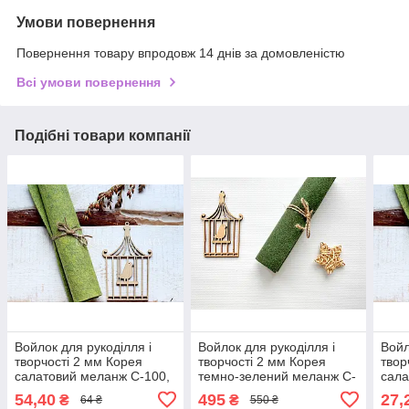
Умови повернення
Повернення товару впродовж 14 днів за домовленістю
Всі умови повернення
Подібні товари компанії
Войлок для рукоділля і
Войлок для рукоділля і
Войл
творчості 2 мм Корея
творчості 2 мм Корея
твор
салатовий меланж C-100,
темно-зелений меланж C-
сала
40Х30 см
104, 110Х100 см
20Х
54,40
495
27,
₴
₴
64 ₴
550 ₴