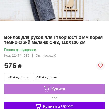
Войлок для рукоділля і творчості 2 мм Корея
темно-сірий меланж C-93, 110Х100 см
Готово до відправки
Код: 2247#4895
Опт і роздріб
576
₴
560 ₴
від 3 шт.
550 ₴
від 5 шт.
Купити
або
Купити з