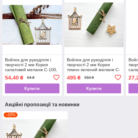
Войлок для рукоділля і
Войлок для рукоділля і
Войл
творчості 2 мм Корея
творчості 2 мм Корея
твор
салатовий меланж C-100,
темно-зелений меланж C-
сала
40Х30 см
104, 110Х100 см
20Х
54,40
495
27,
₴
₴
64 ₴
550 ₴
Купити
Купити
Акційні пропозиції та новинки
–10%