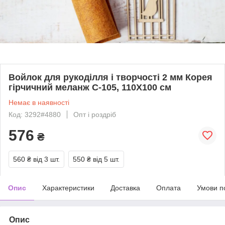
Войлок для рукоділля і творчості 2 мм Корея
гірчичний меланж C-105, 110Х100 см
Немає в наявності
Код: 3292#4880
Опт і роздріб
576
₴
560 ₴
від 3 шт.
550 ₴
від 5 шт.
Опис
Характеристики
Доставка
Оплата
Умови п
Опис