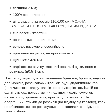
товщина 2 мм;
100% еко-поліестер;
ціна вказана за розмір 110х100 см (МОЖНА
ЗАМОВИТИ ЯК ПО 1М, ТАК І СУЦІЛЬНИМ ВІДРІЗОМ)
тип повсті - жорсткий;
не тягнеться, не сиплеться;
володіє високою зносостійкістю;
приємний на дотик, не просвічується.
щільність: 420 г/м
нарізається вручну, можливі невеликі відхилення в
розмірах (±0,5-1 см).
Повсть содходит для виготовлення брелоків, брошок, підвісок
для мобілів, розвиваючих іграшок, будь дидактичних ігор
(пальчикового театру, пазлів, конструкторів), аплікацій на
одязі, сумках, декоративних подушок, чохлів, сумочок,
косметичок, органайзерів, прикрас для волосся. Не
алергенний, стійкий до розривів (на відміну від картону), край
не обсипається, не розтягується ,не кашлатится, відмінно
тримає форму.