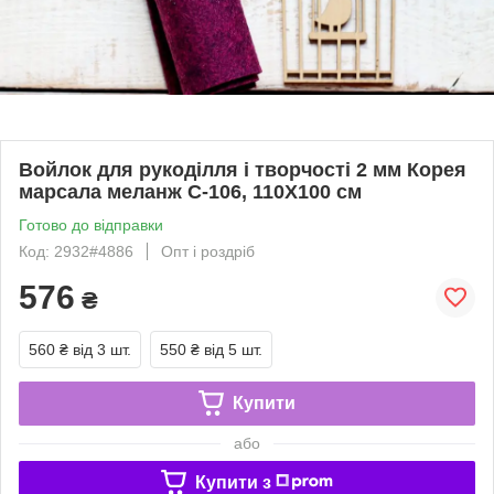
Войлок для рукоділля і творчості 2 мм Корея
марсала меланж C-106, 110Х100 см
Готово до відправки
Код: 2932#4886
Опт і роздріб
576
₴
560 ₴
від 3 шт.
550 ₴
від 5 шт.
Купити
або
Купити з