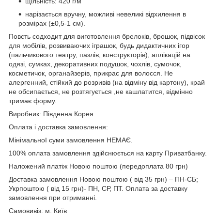
щільність: 420 г/м
нарізається вручну, можливі невеликі відхилення в
розмірах (±0,5-1 см).
Повсть содходит для виготовлення брелоків, брошок, підвісок
для мобілів, розвиваючих іграшок, будь дидактичних ігор
(пальчикового театру, пазлів, конструкторів), аплікацій на
одязі, сумках, декоративних подушок, чохлів, сумочок,
косметичок, органайзерів, прикрас для волосся. Не
алергенний, стійкий до розривів (на відміну від картону), край
не обсипається, не розтягується ,не кашлатится, відмінно
тримає форму.
Виробник: Південна Корея
Оплата і доставка замовлення:
Мінімальної суми замовлення НЕМАЄ.
100% оплата замовлення здійснюється на карту Приватбанку.
Наложений платіж Новою поштою (передоплата 80 грн)
Доставка замовлення Новою поштою ( від 35 грн) – ПН-СБ;
Укрпоштою ( від 15 грн)- ПН, СР, ПТ. Оплата за доставку
замовлення при отриманні.
Самовивіз: м. Київ