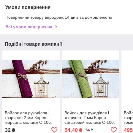
Умови повернення
Повернення товару впродовж 14 днів за домовленістю
Всі умови повернення
Подібні товари компанії
Войлок для рукоділля і
Войлок для рукоділля і
Войл
творчості 2 мм Корея
творчості 2 мм Корея
твор
марсала меланж C-106,
салатовий меланж C-100,
темн
20Х30 см
40Х30 см
104,
32
54,40
495
₴
₴
64 ₴