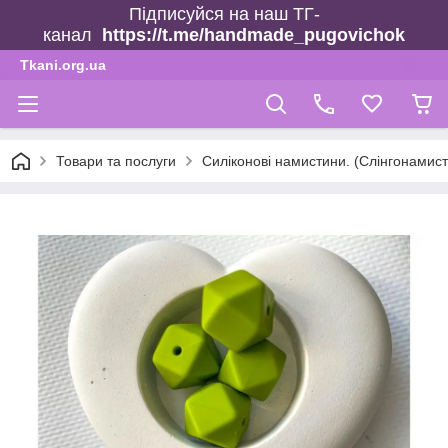
Підписуйся на наш ТГ-
канал
https://t.me/handmade_pugovichok
Tkani.org.ua
Товари та послуги
Силіконові намистини. (Слінгонамист