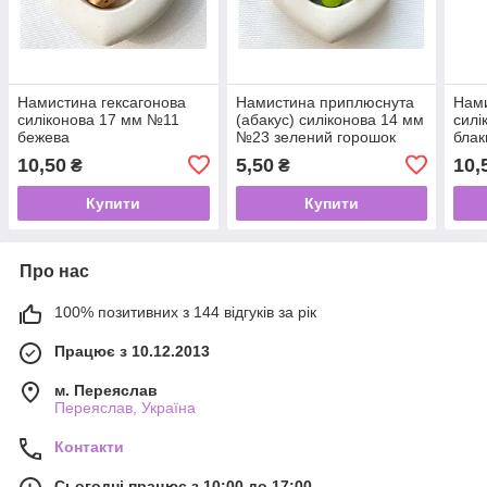
Намистина гексагонова
Намистина приплюснута
Нами
силіконова 17 мм №11
(абакус) силіконова 14 мм
силі
бежева
№23 зелений горошок
блак
10,50
5,50
10,
₴
₴
Купити
Купити
Про нас
100% позитивних з 144 відгуків за рік
Працює з 10.12.2013
м. Переяслав
Переяслав, Україна
Контакти
Сьогодні працює з 10:00 до 17:00