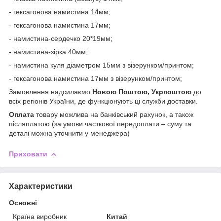
- гексагонова намистина 14мм;
- гексагонова намистина 17мм;
- намистина-сердечко 20*19мм;
- намистина-зірка 40мм;
- намистина куля діаметром 15мм з візерунком/принтом;
- гексагонова намистина 17мм з візерунком/принтом;
Замовлення надсилаємо
Новою Поштою, Укрпоштою
до
всіх регіонів України, де функціонують ці служби доставки.
Оплата
товару можлива на банківський рахунок, а також
післяплатою (за умови часткової передоплати – суму та
деталі можна уточнити у менеджера)
Приховати
Характеристики
Основні
Країна виробник
Китай