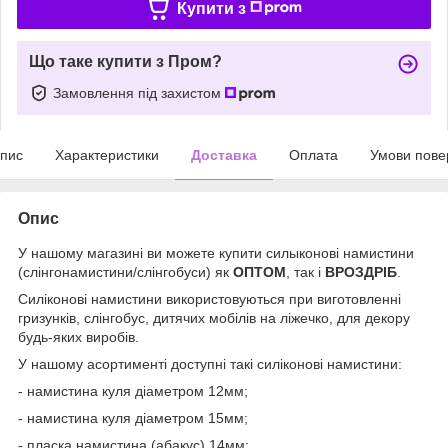
Купити з
Що таке купити з Пром?
Замовлення під захистом
пис
Характеристики
Доставка
Оплата
Умови пове
Опис
У нашому магазині ви можете купити силыконові намистини
(слінгонамистини/слінгобуси) як
ОПТОМ
, так і
ВРОЗДРІБ
.
Силіконові намистини використовуються при виготовленні
гризунків, слінгобус, дитячих мобілів на ліжечко, для декору
будь-яких виробів.
У нашому асортименті доступні такі силіконові намистини:
- намистина куля діаметром 12мм;
- намистина куля діаметром 15мм;
- пласка намистина (абакус) 14мм;