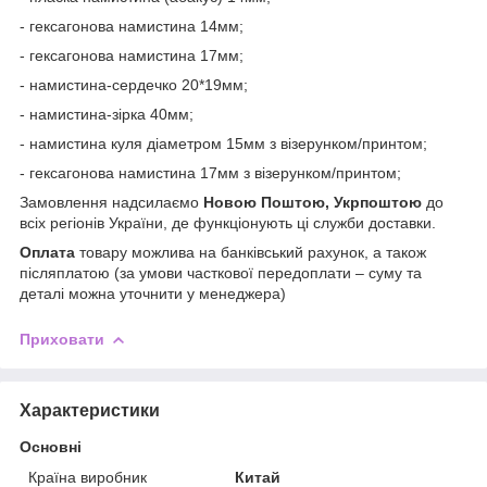
- гексагонова намистина 14мм;
- гексагонова намистина 17мм;
- намистина-сердечко 20*19мм;
- намистина-зірка 40мм;
- намистина куля діаметром 15мм з візерунком/принтом;
- гексагонова намистина 17мм з візерунком/принтом;
Замовлення надсилаємо
Новою Поштою, Укрпоштою
до
всіх регіонів України, де функціонують ці служби доставки.
Оплата
товару можлива на банківський рахунок, а також
післяплатою (за умови часткової передоплати – суму та
деталі можна уточнити у менеджера)
Приховати
Характеристики
Основні
Країна виробник
Китай