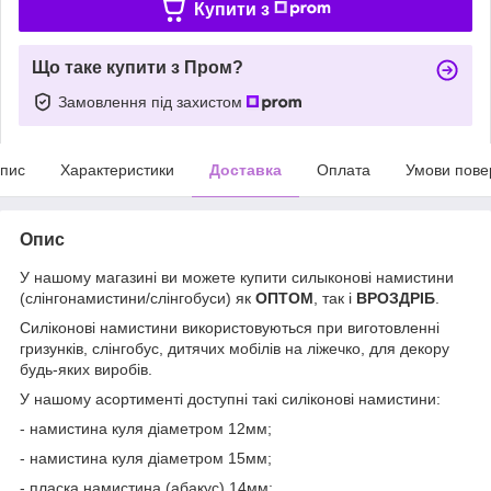
Купити з
Що таке купити з Пром?
Замовлення під захистом
пис
Характеристики
Доставка
Оплата
Умови пове
Опис
У нашому магазині ви можете купити силыконові намистини
(слінгонамистини/слінгобуси) як
ОПТОМ
, так і
ВРОЗДРІБ
.
Силіконові намистини використовуються при виготовленні
гризунків, слінгобус, дитячих мобілів на ліжечко, для декору
будь-яких виробів.
У нашому асортименті доступні такі силіконові намистини:
- намистина куля діаметром 12мм;
- намистина куля діаметром 15мм;
- пласка намистина (абакус) 14мм;