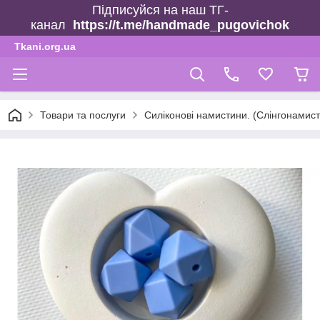
Підписуйся на наш ТГ-
канал
https://t.me/handmade_pugovichok
Tkani.org.ua
Товари та послуги
Силіконові намистини. (Слінгонамист