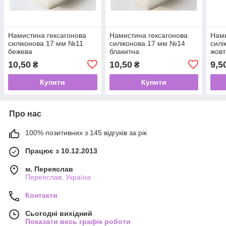
Намистина гексагонова
Намистина гексагонова
Нами
силіконова 17 мм №11
силіконова 17 мм №14
силі
бежева
блакитна
жовт
10,50
10,50
9,5
₴
₴
Купити
Купити
Про нас
100% позитивних з 145 відгуків за рік
Працює з 10.12.2013
м. Переяслав
Переяслав, Україна
Контакти
Сьогодні вихідний
Показати весь графік роботи