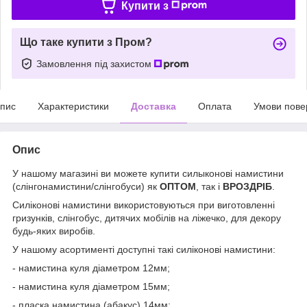
Купити з
Що таке купити з Пром?
Замовлення під захистом
пис
Характеристики
Доставка
Оплата
Умови пове
Опис
У нашому магазині ви можете купити силыконові намистини
(слінгонамистини/слінгобуси) як
ОПТОМ
, так і
ВРОЗДРІБ
.
Силіконові намистини використовуються при виготовленні
гризунків, слінгобус, дитячих мобілів на ліжечко, для декору
будь-яких виробів.
У нашому асортименті доступні такі силіконові намистини:
- намистина куля діаметром 12мм;
- намистина куля діаметром 15мм;
- пласка намистина (абакус) 14мм;