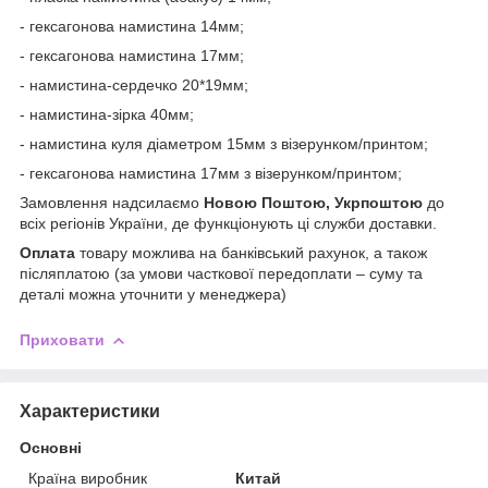
- гексагонова намистина 14мм;
- гексагонова намистина 17мм;
- намистина-сердечко 20*19мм;
- намистина-зірка 40мм;
- намистина куля діаметром 15мм з візерунком/принтом;
- гексагонова намистина 17мм з візерунком/принтом;
Замовлення надсилаємо
Новою Поштою, Укрпоштою
до
всіх регіонів України, де функціонують ці служби доставки.
Оплата
товару можлива на банківський рахунок, а також
післяплатою (за умови часткової передоплати – суму та
деталі можна уточнити у менеджера)
Приховати
Характеристики
Основні
Країна виробник
Китай