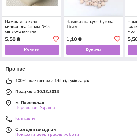
Намистина куля
Намистина куля букова
Нами
силіконова 15 мм №16
15мм
силі
світло-блакитна
мох
5,50
1,10
5,5
₴
₴
Купити
Купити
Про нас
100% позитивних з 145 відгуків за рік
Працює з 10.12.2013
м. Переяслав
Переяслав, Україна
Контакти
Сьогодні вихідний
Показати весь графік роботи