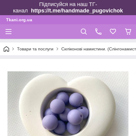
Підписуйся на наш ТГ-
канал
https://t.me/handmade_pugovichok
Tkani.org.ua
Товари та послуги
Силіконові намистини. (Слінгонамист