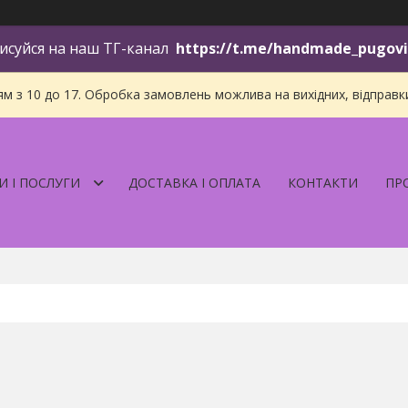
исуйся на наш ТГ-канал
https://t.me/handmade_pugov
 з 10 до 17. Обробка замовлень можлива на вихідних, відправки і
И І ПОСЛУГИ
ДОСТАВКА І ОПЛАТА
КОНТАКТИ
ПР