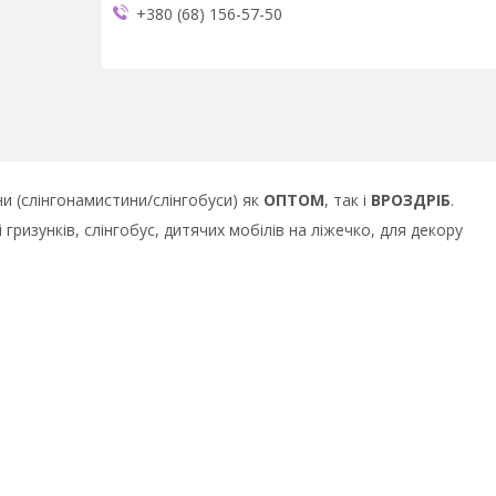
+380 (68) 156-57-50
и (слінгонамистини/слінгобуси) як
ОПТОМ
, так і
ВРОЗДРІБ
.
ризунків, слінгобус, дитячих мобілів на ліжечко, для декору