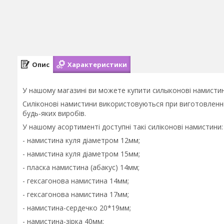
Опис
Характеристики
У нашому магазині ви можете купити силыконові намистин
Силіконові намистини використовуються при виготовленні г
будь-яких виробів.
У нашому асортименті доступні такі силіконові намистини:
- намистина куля діаметром 12мм;
- намистина куля діаметром 15мм;
- пласка намистина (абакус) 14мм;
- гексагонова намистина 14мм;
- гексагонова намистина 17мм;
- намистина-сердечко 20*19мм;
- намистина-зірка 40мм;