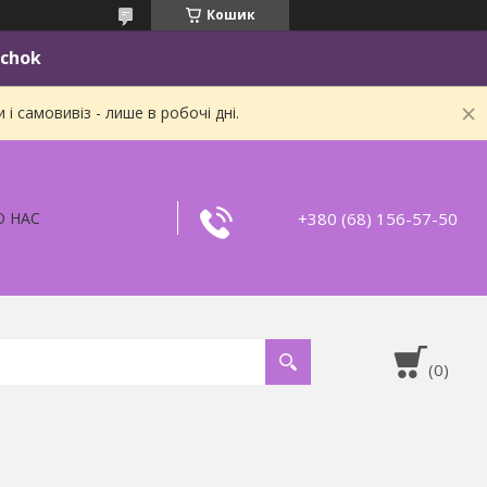
Кошик
ichok
 самовивіз - лише в робочі дні.
+380 (68) 156-57-50
О НАС