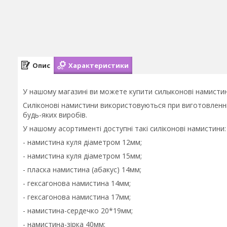
Опис
Характеристики
У нашому магазині ви можете купити силыконові намистин
Силіконові намистини використовуються при виготовленні г
будь-яких виробів.
У нашому асортименті доступні такі силіконові намистини:
- намистина куля діаметром 12мм;
- намистина куля діаметром 15мм;
- пласка намистина (абакус) 14мм;
- гексагонова намистина 14мм;
- гексагонова намистина 17мм;
- намистина-сердечко 20*19мм;
- намистина-зірка 40мм;