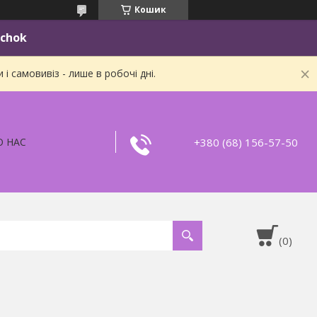
Кошик
ichok
 самовивіз - лише в робочі дні.
+380 (68) 156-57-50
О НАС