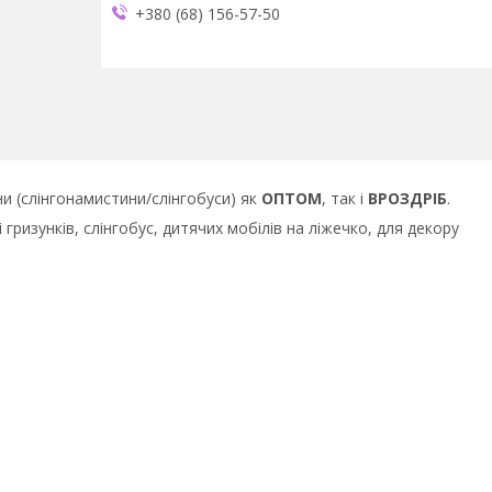
+380 (68) 156-57-50
и (слінгонамистини/слінгобуси) як
ОПТОМ
, так і
ВРОЗДРІБ
.
ризунків, слінгобус, дитячих мобілів на ліжечко, для декору