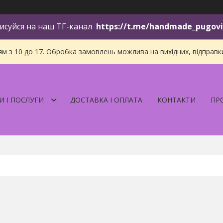
исуйся на наш ТГ-канал
https://t.me/handmade_pugov
 з 10 до 17. Обробка замовлень можлива на вихідних, відправки і
И І ПОСЛУГИ
ДОСТАВКА І ОПЛАТА
КОНТАКТИ
ПР