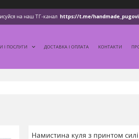
исуйся на наш ТГ-канал
https://t.me/handmade_pugov
И І ПОСЛУГИ
ДОСТАВКА І ОПЛАТА
КОНТАКТИ
ПР
Намистина куля з принтом сил