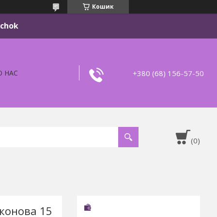
Кошик
ichok
+380 (68) 156-57-50
О НАС
іконова 15