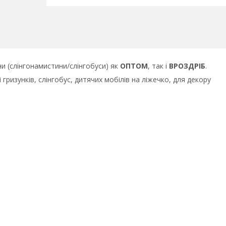
и (слінгонамистини/слінгобуси) як
ОПТОМ
, так і
ВРОЗДРІБ
.
ризунків, слінгобус, дитячих мобілів на ліжечко, для декору