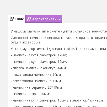
Опис
Характеристики
У нашому магазині ви можете купити силыконові намистин
Силіконові намистини використовуються при виготовленні г
будь-яких виробів.
У нашому асортименті доступні такі силіконові намистини:
- намистина куля діаметром 12мм;
- намистина куля діаметром 15мм;
- пласка намистина (абакус) 14мм;
- гексагонова намистина 14мм;
- гексагонова намистина 17мм;
- намистина-сердечко 20*19мм;
- намистина-зірка 40мм;
- намистина куля діаметром 15мм з візерунком/принтом;
- гексагонова намистина 17мм з візерунком/принтом;