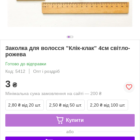
Заколка для волосся "Клік-клак" 4см світло-
рожева
Готово до відправки
Код: 5412
Опт і роздріб
3
₴
Мінімальна сума замовлення на сайті — 200 ₴
2,80 ₴
від 20 шт.
2,50 ₴
від 50 шт.
2,20 ₴
від 100 шт.
Купити
або