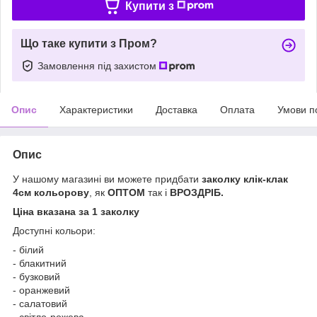
Купити з
Що таке купити з Пром?
Замовлення під захистом
Опис
Характеристики
Доставка
Оплата
Умови п
Опис
У нашому магазині ви можете придбати
заколку клік-клак
4см кольорову
, як
ОПТОМ
так і
ВРОЗДРІБ.
Ціна вказана за 1 заколку
Доступні кольори:
- білий
- блакитний
- бузковий
- оранжевий
- салатовий
- світло-рожева