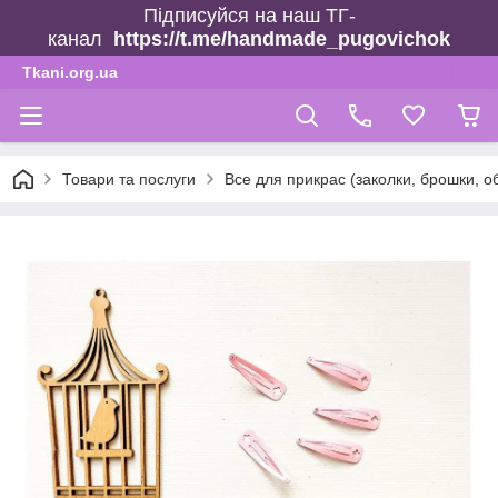
Підписуйся на наш ТГ-
канал
https://t.me/handmade_pugovichok
Tkani.org.ua
Товари та послуги
Все для прикрас (заколки, брошки, об