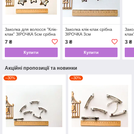
Заколка для волосся "Клік-
Заколка клік-клак срібна
Зако
клак" ЗІРОЧКА 5см срібна
ЗІРОЧКА 3см
клак
7
3
3
₴
₴
₴
Купити
Купити
Акційні пропозиції та новинки
–30%
–30%