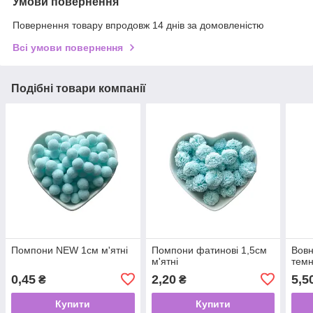
Умови повернення
Повернення товару впродовж 14 днів за домовленістю
Всі умови повернення
Подібні товари компанії
Помпони NEW 1см м'ятні
Помпони фатинові 1,5см
Вовн
м'ятні
темн
0,45
2,20
5,5
₴
₴
Купити
Купити