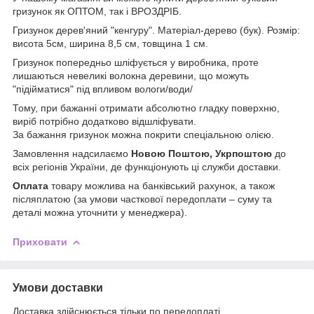
гризунок як ОПТОМ, так і ВРОЗДРІБ.
Гризунок дерев'яний "кенгуру". Матеріал-дерево (бук). Розмір:
висота 5см, ширина 8,5 см, товщина 1 см.
Гризунок попередньо шліфується у виробника, проте
лишаються невеликі волокна деревини, що можуть
"підійматися" під впливом вологи/води/
Тому, при бажанні отримати абсолютно гладку поверхню,
виріб потрібно додатково відшліфувати.
За бажання гризунок можна покрити спеціальною олією.
Замовлення надсилаємо
Новою Поштою, Укрпоштою
до
всіх регіонів України, де функціонують ці служби доставки.
Оплата
товару можлива на банківський рахунок, а також
післяплатою (за умови часткової передоплати – суму та
деталі можна уточнити у менеджера).
Приховати
Умови доставки
Доставка здійснюється тільки по передоплаті.