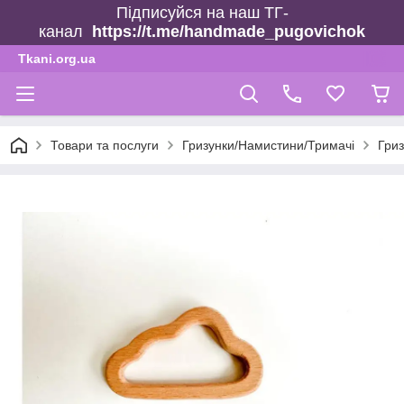
Підписуйся на наш ТГ-
канал
https://t.me/handmade_pugovichok
Tkani.org.ua
Товари та послуги
Гризунки/Намистини/Тримачі
Гриз