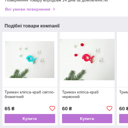
Повернення товару впродовж 14 днів за домовленістю
Всі умови повернення
Подібні товари компанії
Тримач кліпса-краб світло-
Тримач кліпса-краб
Трим
блакитний
червоний
65
60
60
₴
₴
Купити
Купити