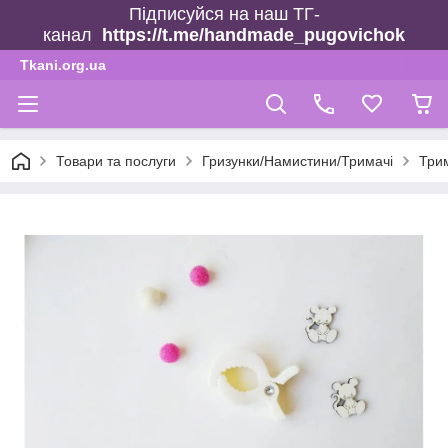
Підписуйся на наш ТГ-
канал
https://t.me/handmade_pugovichok
Tkani.org.ua
Товари та послуги
Гризунки/Намистини/Тримачі
Трим