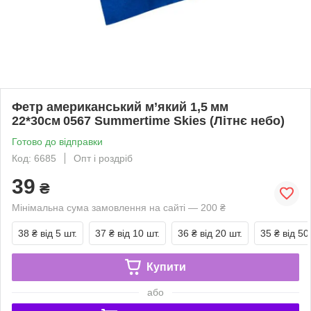
Фетр американський м’який 1,5 мм
22*30см 0567 Summertime Skies (Літнє небо)
Готово до відправки
Код: 6685
Опт і роздріб
39
₴
Мінімальна сума замовлення на сайті — 200 ₴
38 ₴
від 5 шт.
37 ₴
від 10 шт.
36 ₴
від 20 шт.
35 ₴
від 50
Купити
або