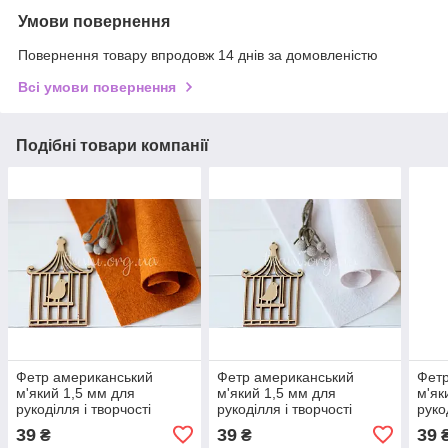
Умови повернення
Повернення товару впродовж 14 днів за домовленістю
Всі умови повернення
Подібні товари компанії
Фетр американський
Фетр американський
Фетр
м'який 1,5 мм для
м'який 1,5 мм для
м'як
рукоділля і творчості
рукоділля і творчості
руко
22*30см 0650 Pumpkin
22*30см 1105 Opal (Опал)
22*3
39
39
39
₴
₴
Spice (Пряна гарбуз)
seed