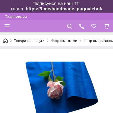
Підписуйся на наш ТГ-
канал
https://t.me/handmade_pugovichok
Tkani.org.ua
Товари та послуги
Фетр шматками
Фетр американсь