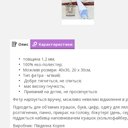
Опис
Характеристики
товщина 1,2 мм;
100% еко-поліестер;
Можливі розміри: 40x30, 20 х 30см;
Тип фетра - м'який;
Добре тягнеться, не спиться;
має високу гнучкість;
Приємний на дотик, не просвічується.
Фетр нарізується вручну, можливо невеликі відхилення в р
Підходить для об'ємних іграшок, букв, цифр, одягу для ля
розтягнених, панно, прикрас на голову, біжутерії (день, се
піддається набивці наповнювачем іграшок (хольлофайбер,
Виробник: Південна Корея