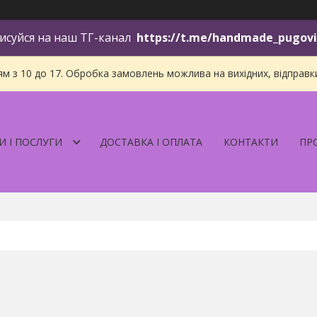
исуйся на наш ТГ-канал
https://t.me/handmade_pugov
 з 10 до 17. Обробка замовлень можлива на вихідних, відправки і
И І ПОСЛУГИ
ДОСТАВКА І ОПЛАТА
КОНТАКТИ
ПР