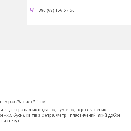
+380 (68) 156-57-50
озмірах (батько,5-1 см).
льок, декоративних подушок, сумочок, їх розтягнених
режки, буси), квітів з фетра. Фетр - пластичений, який добре
 синтепух).