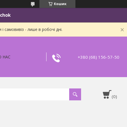
Кошик
ichok
 самовивіз - лише в робочі дні.
+380 (68) 156-57-50
О НАС