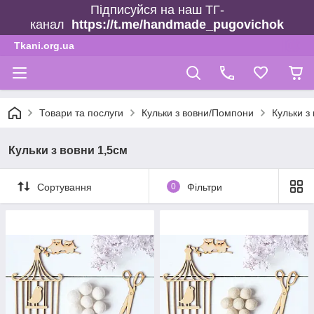
Підписуйся на наш ТГ-
канал
https://t.me/handmade_pugovichok
Tkani.org.ua
Товари та послуги
Кульки з вовни/Помпони
Кульки з
Кульки з вовни 1,5см
Сортування
0
Фільтри