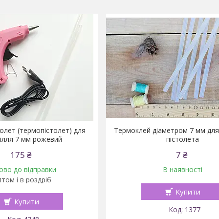
толет (термопістолет) для
Термоклей діаметром 7 мм для
ілля 7 мм рожевий
пістолета
175 ₴
7 ₴
ово до відправки
В наявності
том і в роздріб
Купити
Купити
1377