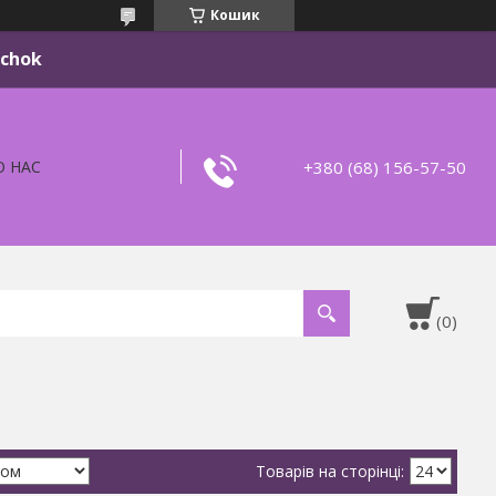
Кошик
ichok
+380 (68) 156-57-50
О НАС