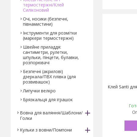
термостержні/Клей
Силіконовий
Очі, носики (безпечні,
півнамистини)
Інструменти для розмітки
(маркери термостержні)
Швейне приладдя:
сантиметри, рулетки,
шпульки, пінцети, булавки,
розпорювачі
Безпечні (акрилові)
дзеркала/ПВХ плівка (для
розвивашок)
Клей Santi для
Липучки велкро
Брязкальця для іграшок
Гот
Оп
Вовна для валяння/Шаблони/
Голки
Кульки з вовни/Помпони