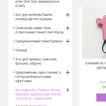
м'які One Size американські
(США)
Все для мобілів/Лампи-
нічники/Дитячі іграшки
Силіконові намистини.
(Слінгонамистини/Слінгобуси)
Гризунки/Намистини/Тримачі
Ножиці
Все для прикрас (заколки,
Клеєвий піс
брошки, обручі)
рукод
Шкірзамінник однотонний, з
глітером/блискітками/
ефектами
Гот
Оп
Інструменти (Термостержні,
маркери, брязкальця, клеєві
пістолети, термоклей)
Клеєві пістолети і