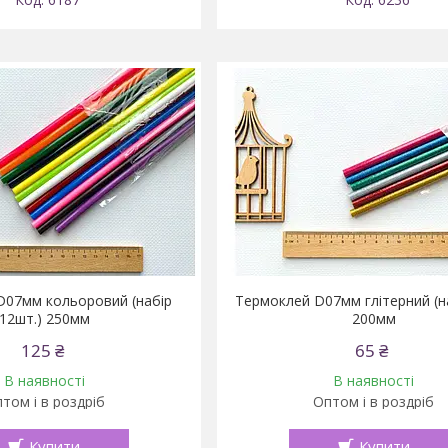
D07мм кольоровий (набір
Термоклей D07мм глітерний (на
12шт.) 250мм
200мм
125 ₴
65 ₴
В наявності
В наявності
том і в роздріб
Оптом і в роздріб
Купити
Купити