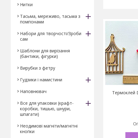
Нитки
Тасьма, мереживо, тасьма з
помпонами
Набори для творчості/Зроби
сам
Шаблони для вирізання
(бантики, фігурки)
Вирубки з фетру
Гудзики і намистини
Наповнювач
Термоклей 
Все для упаковки (крафт-
коробки, тишью, шнури,
шпагати)
Оп
Неодимові магніти/магнітні
кнопки