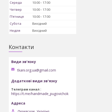
Середа
10:00
17:00
Четвер
10:00
17:00
Пʼятниця
10:00
17:00
Субота
Вихідний
Неділя
Вихідний
Контакти
tkani.org.ua@gmail.com
Телеграм канал
https://t.me/handmade_pugovichok
Переяслав, Україна