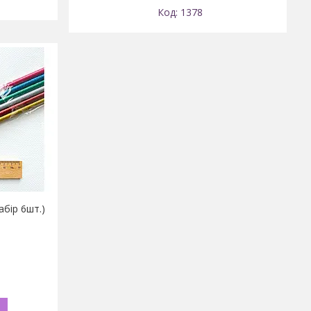
1378
бір 6шт.)