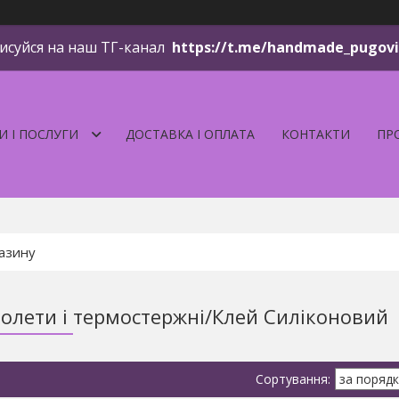
исуйся на наш ТГ-канал
https://t.me/handmade_pugov
И І ПОСЛУГИ
ДОСТАВКА І ОПЛАТА
КОНТАКТИ
ПР
столети і термостержні/Клей Силіконовий