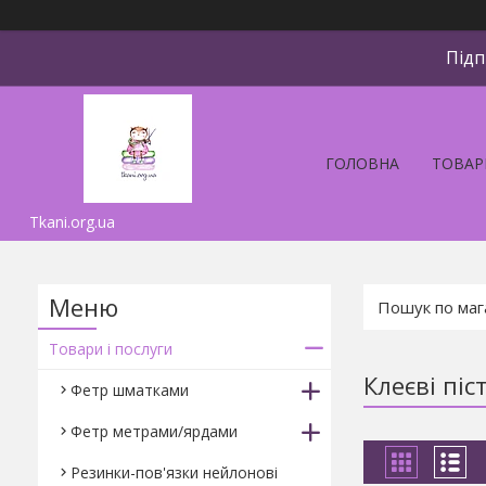
Підп
ГОЛОВНА
ТОВАР
Tkani.org.ua
Товари і послуги
Клеєві пі
Фетр шматками
Фетр метрами/ярдами
Резинки-пов'язки нейлонові