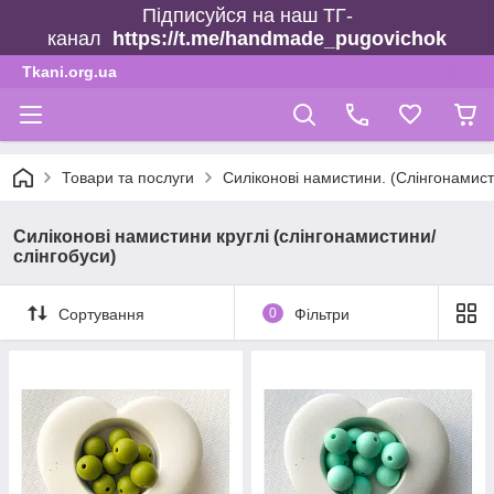
Підписуйся на наш ТГ-
канал
https://t.me/handmade_pugovichok
Tkani.org.ua
Товари та послуги
Силіконові намистини. (Слінгонамист
Силіконові намистини круглі (слінгонамистини/
слінгобуси)
Сортування
0
Фільтри